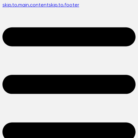
skip.to.main.content
skip.to.footer