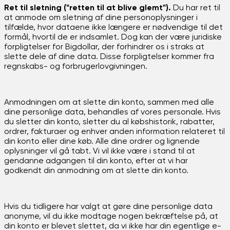
Ret til sletning ("retten til at blive glemt").
Du har ret til
at anmode om sletning af dine personoplysninger i
tilfælde, hvor dataene ikke længere er nødvendige til det
formål, hvortil de er indsamlet. Dog kan der være juridiske
forpligtelser for Bigdollar, der forhindrer os i straks at
slette dele af dine data. Disse forpligtelser kommer fra
regnskabs- og forbrugerlovgivningen.
Anmodningen om at slette din konto, sammen med alle
dine personlige data, behandles af vores personale. Hvis
du sletter din konto, sletter du al købshistorik, rabatter,
ordrer, fakturaer og enhver anden information relateret til
din konto eller dine køb. Alle dine ordrer og lignende
oplysninger vil gå tabt. Vi vil ikke være i stand til at
gendanne adgangen til din konto, efter at vi har
godkendt din anmodning om at slette din konto.
Hvis du tidligere har valgt at gøre dine personlige data
anonyme, vil du ikke modtage nogen bekræftelse på, at
din konto er blevet slettet, da vi ikke har din egentlige e-