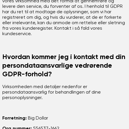
vores virksomhed med det formål at gennemføre og
levere den service, du forventer af os. I henhold til GDPR
har du ret til at modtage de oplysninger, som vi har
registreret om dig, og hvis du vurderer, at de er forkerte
eller irrelevante, kan du anmode om rettelse eller sletning
fra vores kunderegister. Kontakt i så fald vores
kundeservice.
Hvordan kommer jeg i kontakt med din
persondataansvarlige vedrørende
GDPR-forhold?
Virksomheden med detaljer nedenfor er
persondataansvarlig for behandlingen af ​​dine
personoplysninger.
Forretning:
Big Dollar
Org.nummer:
556537-1662