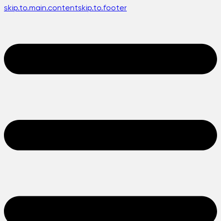
skip.to.main.content
skip.to.footer