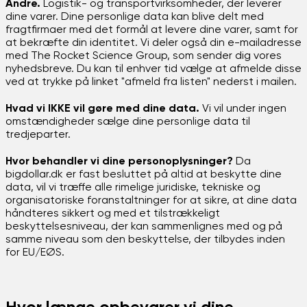
Andre.
Logistik- og transportvirksomheder, der leverer
dine varer. Dine personlige data kan blive delt med
fragtfirmaer med det formål at levere dine varer, samt for
at bekræfte din identitet. Vi deler også din e-mailadresse
med The Rocket Science Group, som sender dig vores
nyhedsbreve. Du kan til enhver tid vælge at afmelde disse
ved at trykke på linket "afmeld fra listen" nederst i mailen.
Hvad vi IKKE vil gøre med dine data.
Vi vil under ingen
omstændigheder sælge dine personlige data til
tredjeparter.
Hvor behandler vi dine personoplysninger?
Da
bigdollar.dk er fast besluttet på altid at beskytte dine
data, vil vi træffe alle rimelige juridiske, tekniske og
organisatoriske foranstaltninger for at sikre, at dine data
håndteres sikkert og med et tilstrækkeligt
beskyttelsesniveau, der kan sammenlignes med og på
samme niveau som den beskyttelse, der tilbydes inden
for EU/EØS.